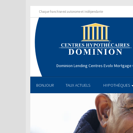
Chaque franchise est autonome et indépendante
Dominion Lending Centres Evolv Mortgage
BONJOUR
TAUX ACTUELS
HYPOTHÈQUES