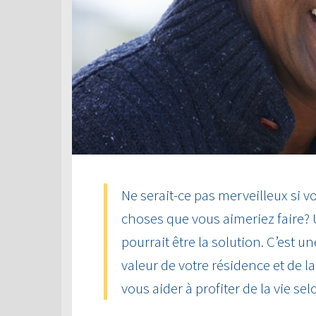
Ne serait-ce pas merveilleux si vo
choses que vous aimeriez faire?
pourrait être la solution. C’est u
valeur de votre résidence et de 
vous aider à profiter de la vie sel